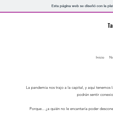
Esta página web se diseñó con la pl
Ta
Inicio
No
La pandemia nos trajo a la capital, y aquí tenemos
podrán sentir conexio
Porque... ¿a quién no le encantaría poder desconec