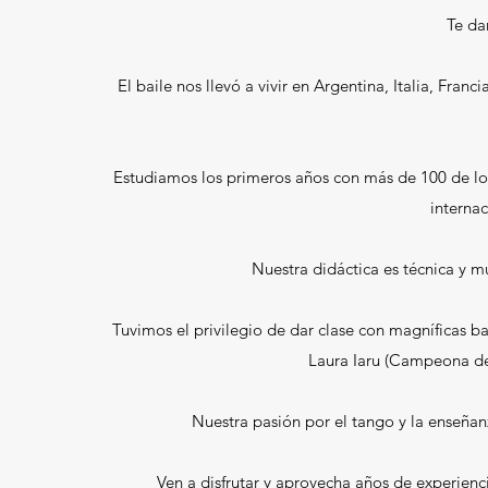
Te da
El baile nos llevó a vivir en Argentina, Italia, Franc
Estudiamos los primeros años con más de 100 de los
internac
Nuestra didáctica es técnica y mu
Tuvimos el privilegio de dar clase con magníficas b
Laura Iaru (Campeona de 
Nuestra pasión por el tango y la enseñan
Ven a disfrutar y aprovecha años de experienc